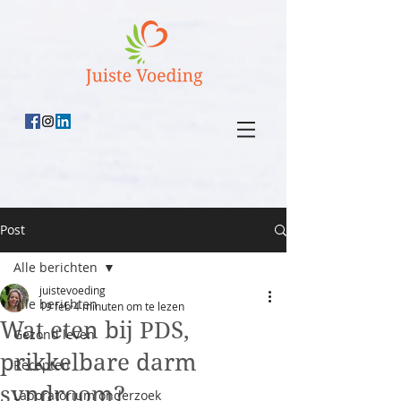
Post
Alle berichten
juistevoeding
Alle berichten
19 feb
4 minuten om te lezen
Wat eten bij PDS,
Gezond leven
prikkelbare darm
Recepten
syndroom?
Laboratorium onderzoek