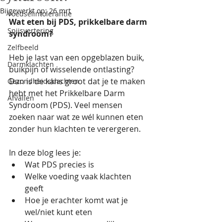
Bijgewerkt op:
26 mrt
Voedselintolerantie
Wat eten bij PDS, prikkelbare darm 
Spijsvertering
syndroom?
Zelfbeeld
Heb je last van een opgeblazen buik, 
Darmklachten
buikpijn of wisselende ontlasting? 
Dan is de kans groot dat je te maken 
Gezondheidsklachten
hebt met het Prikkelbare Darm 
Afvallen
Syndroom (PDS). Veel mensen 
zoeken naar wat ze wél kunnen eten 
zonder hun klachten te verergeren. 
In deze blog lees je:
Wat PDS precies is
Welke voeding vaak klachten 
geeft
Hoe je erachter komt wat je 
wel/niet kunt eten