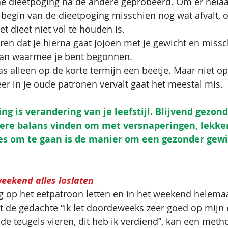
e dieetpoging na de andere geprobeerd. Om er helaas
 begin van de dieetpoging misschien nog wat afvalt, 
t dieet niet vol te houden is. 
aren dat je hierna gaat jojoën met je gewicht en missc
an waarmee je bent begonnen. 
s alleen op de korte termijn een beetje. Maar niet op
eer in je oude patronen vervalt gaat het meestal mis. 
ing is verandering van je leefstijl. Blijvend gezon
re balans vinden om met versnaperingen, lekker
jes om te gaan is de manier om een gezonder gewi
eekend alles loslaten
 op het eetpatroon letten en in het weekend helemaa
uit de gedachte “ik let doordeweeks zeer goed op mijn 
 de teugels vieren, dit heb ik verdiend”, kan een meth