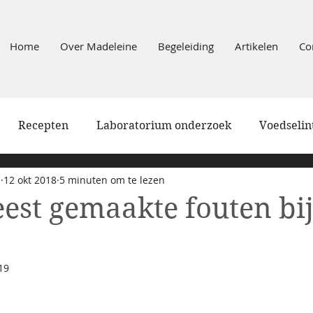
Home
Over Madeleine
Begeleiding
Artikelen
Co
Recepten
Laboratorium onderzoek
Voedselin
n
12 okt 2018
5 minuten om te lezen
Darmklachten
Gezondheidsklachten
Afvalle
est gemaakte fouten bi
19