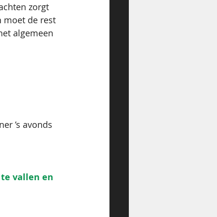
achten zorgt 
n moet de rest 
het algemeen 
tner ’s avonds 
te vallen en 