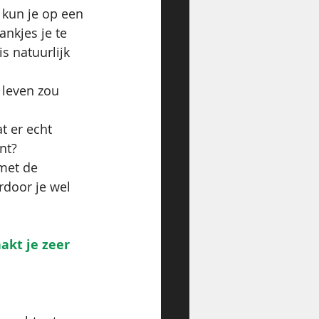
 kun je op een 
ankjes je te 
s natuurlijk 
 leven zou 
t er echt 
nt? 
met de 
rdoor je wel 
akt je zeer 