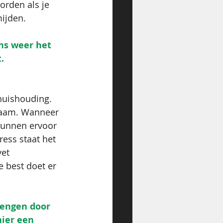
orden als je 
ijden. 
ans weer het 
.
huishouding. 
chaam. Wanneer 
kunnen ervoor 
ress staat het 
et 
 best doet er 
rengen door 
hier een 