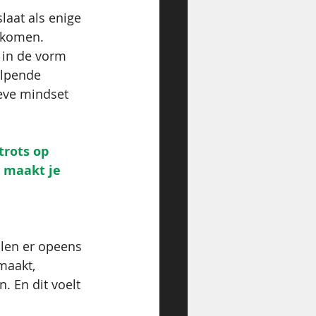
slaat als enige 
 komen. 
in de vorm 
elpende 
eve mindset 
trots op 
t maakt je 
llen er opeens 
maakt, 
 En dit voelt 