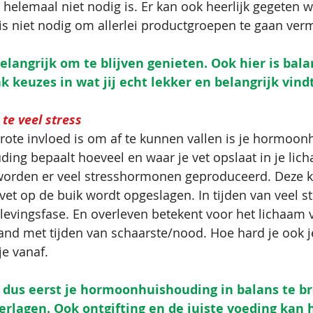
 helemaal niet nodig is. Er kan ook heerlijk gegeten w
 is niet nodig om allerlei productgroepen te gaan verm
 belangrijk om te blijven genieten. Ook hier is bal
 keuzes in wat jij echt lekker en belangrijk vindt
te veel stress
grote invloed is om af te kunnen vallen is je hormoon
ing bepaalt hoeveel en waar je vet opslaat in je li
t worden er veel stresshormonen geproduceerd. Deze 
vet op de buik wordt opgeslagen. In tijden van veel st
levingsfase. En overleven betekent voor het lichaam v
nd met tijden van schaarste/nood. Hoe hard je ook je
e vanaf. 
is dus eerst je hormoonhuishouding in balans te b
verlagen. Ook ontgifting en de juiste voeding kan 