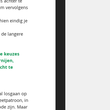
 achter te 
om vervolgens 
hien eindig je 
 de langere 
de keuzes 
nijen, 
cht te 
l losgaan op 
eetpatroon, in 
ode zijn. Maar 