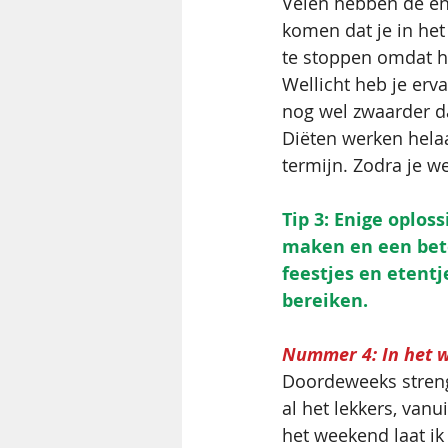
Velen hebben de en
komen dat je in het
te stoppen omdat he
Wellicht heb je erv
nog wel zwaarder d
Diëten werken helaa
termijn. Zodra je w
Tip 3: Enige oploss
maken en een bete
feestjes en etent
bereiken. 
Nummer 4: In het w
Doordeweeks streng
al het lekkers, van
het weekend laat ik