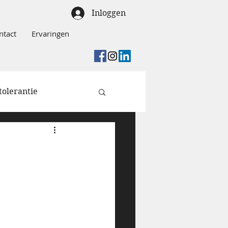
Inloggen
ntact
Ervaringen
tolerantie
n
j