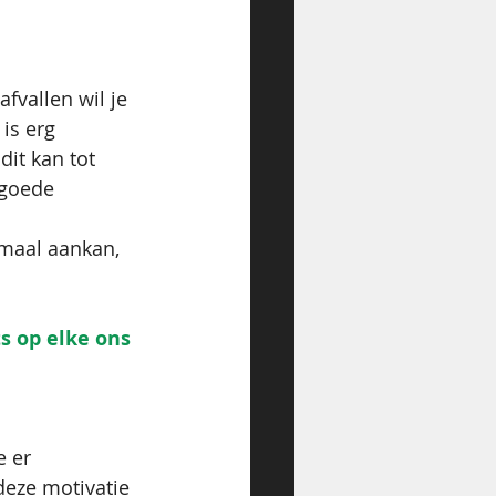
afvallen wil je 
is erg 
dit kan tot 
 goede 
imaal aankan, 
ts op elke ons 
 er 
deze motivatie 