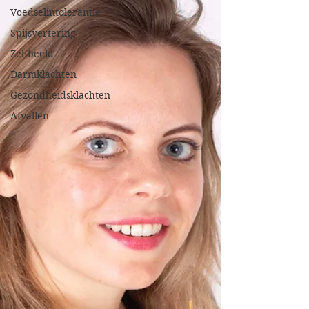
Voedselintolerantie
Spijsvertering
Zelfbeeld
Darmklachten
Gezondheidsklachten
Afvallen