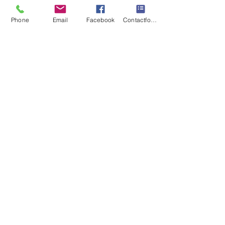
1 nov 2018
1 minuten om te lezen
Phone
Email
Facebook
Contactformulier
5 voedingsmiddelen die
stress verlagen
Wie heeft er in de drukte van alle dag geen
last van stress? Ik moet eerlijk gezegd de
eerste persoon nog tegenkomen... Stress
kan...