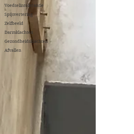
Voedselintolerantie
Spijsvertering
Zelfbeeld
Darmklachten
Gezondheidsklachten
Afvallen