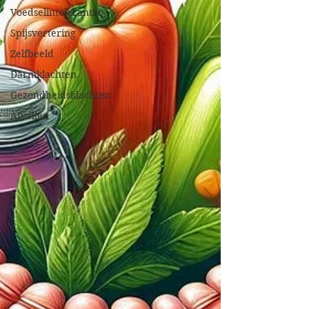
Voedselintolerantie
Spijsvertering
Zelfbeeld
Darmklachten
Gezondheidsklachten
Afvallen